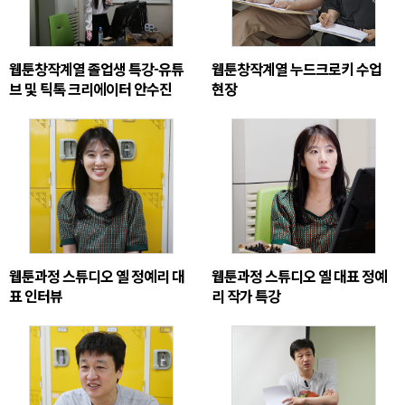
웹툰창작계열 졸업생 특강-유튜
웹툰창작계열 누드크로키 수업
브 및 틱톡 크리에이터 안수진
현장
웹툰과정 스튜디오 옐 정예리 대
웹툰과정 스튜디오 옐 대표 정예
표 인터뷰
리 작가 특강