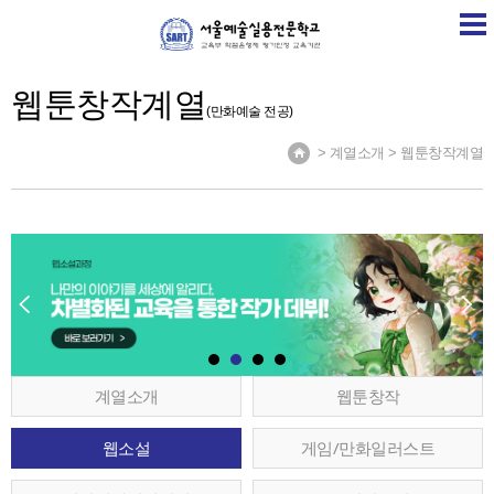
SART
학교소개
학교소식
계열소개
취업정보
웹툰창작계열
(만화예술 전공)
> 계열소개 > 웹툰창작계열
계열소개
웹툰창작
웹소설
게임/만화일러스트