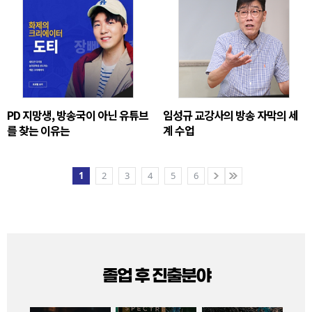
PD 지망생, 방송국이 아닌 유튜브
임성규 교강사의 방송 자막의 세
를 찾는 이유는
계 수업
1
2
3
4
5
6
졸업 후 진출분야