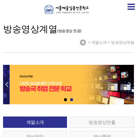
SART
학교소개
학교소식
계열소개
취업정보
방송영상계열
(방송영상 전공)
> 계열소개 > 방송영상계열
계열소개
방송영상연출
영상편집
영상촬영