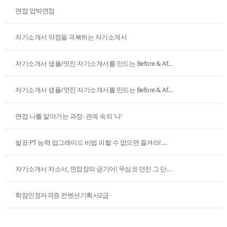
면접 압박면접
자기소개서 약점을 극복하는 자기소개서
자기소개서 샘플/멋진 자기소개서를 만드는 Before & After -2
자기소개서 샘플/멋진 자기소개서를 만드는 Before & After -1
면접 나를 알아가는 과정- 관계 속의 '나'
발표·PT 능력 업그레이드 비법 피할 수 없으면 즐겨라! 발표 울렁증 극복 A to Z
자기소개서 자소서, 면접장의 금기어! 무심코 던진 그 단어, 탈락 이유 될 줄이야
학점인정자격증 컨벤션기획사2급