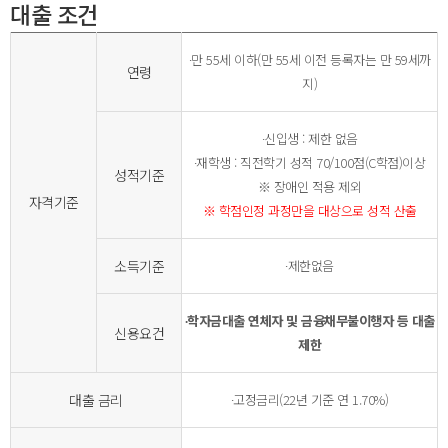
대출 조건
∙만 55세 이하(만 55세 이전 등록자는 만 59세까
연령
지)
∙신입생 : 제한 없음
∙재학생 : 직전학기 성적 70/100점(C학점)이상
성적기준
※ 장애인 적용 제외
자격기준
※ 학점인정 과정만을 대상으로 성적 산출
소득기준
∙제한없음
∙학자금대출 연체자 및 금융채무불이행자 등 대출
신용요건
제한
대출 금리
∙고정금리(22년 기준 연 1.70%)