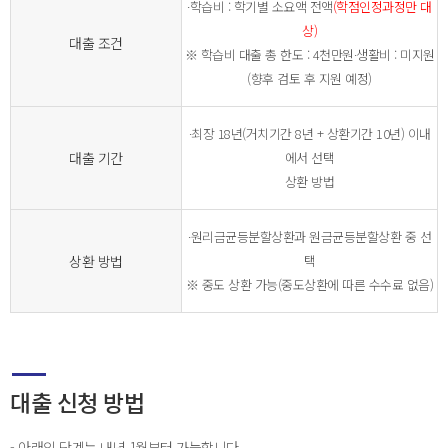
∙학습비 : 학기별 소요액 전액
(학점인정과정만 대
상)
대출 조건
※ 학습비 대출 총 한도 : 4천만원∙생활비 : 미지원
(향후 검토 후 지원 예정)
∙최장 18년(거치기간 8년 + 상환기간 10년) 이내
대출 기간
에서 선택
상환 방법
∙원리금균등분할상환과 원금균등분할상환 중 선
상환 방법
택
※ 중도 상환 가능(중도상환에 따른 수수료 없음)
대출 신청 방법
- 아래의 단계는 내년 1월부터 가능합니다.