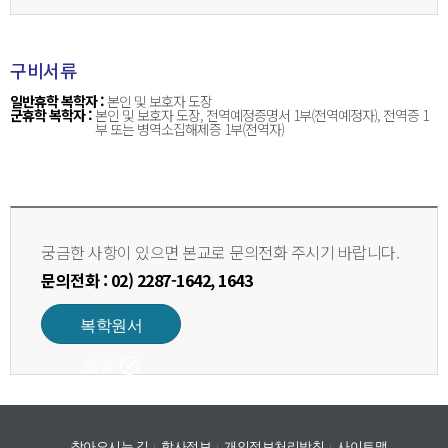
구비서류
일반휴학 복학자 :
본인 및 보호자 도장
군휴학 복학자 :
본인 및 보호자 도장, 전역예정증명서 1부(전역예정자), 전역증 1
부 또는 병역소집해제증 1부(전역자)
궁금한 사항이 있으면 본교로 문의전화 주시기 바랍니다.
문의전화 : 02) 2287-1642, 1643
복학원서
출력
찾아오시는 길
학사정보
개인정보처리방침
사이트맵