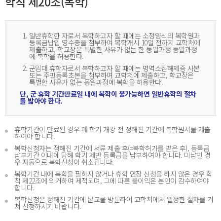
학칙 제20조(복학)
1.
일반휴학한 자로서 복학하고자 할 때에는 소정양식의 복학원과
등록금납입 영수증을 첨부하여 복학개시 10일 전까지 교학처에
제출하고, 학교장은 특별한 사유가 없는 한 동일과정 동일과정
에 복학을 허용한다.
2.
군입대 휴학자로서 복학하고자 할 때에는 병역소집해제증 사본
또는 주민등록초본을 첨부하여 교학처에 제출하고, 학교장은
특별한 사유가 없는 동일과정에 복학을 허용한다.
단, 군 휴학 기간만료일 내에 복학이 불가능하면 일반휴학의 절차
를 밟아야 한다.
휴학기간이 만료된 경우 매 학기 개강 전 정해진 기간에 복학원서를 제출
하여야 합니다.
복학신청자는 정해진 기간에 서류 제출 후(=복학허가를 받은 후), 등록금
납부기간 이내에 당해 학기 제반 등록금을 납부하여야 합니다. 미납인 경
우 자동으로 복학신청이 취소됩니다.
복학기간 내에 복학을 필하지 않거나 휴학 연장 신청을 하지 않은 경우 학
칙 제22조에 의거하여 제적되며, 그에 따른 불이익은 본인이 감수하여야
합니다.
복학신청은 정해진 기간에 본교를 방문하여 교학처에서 일정한 절차를 거
쳐 신청하시기 바랍니다.