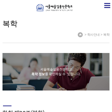
SART
학교소개
학교소식
계열소개
취업정보
복학
> 학사안내 > 복학