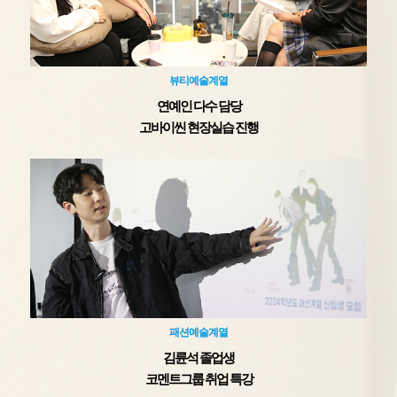
뷰티예술계열
연예인 다수 담당
고바이씬 현장실습 진행
패션예술계열
김륜석 졸업생
코멘트그룹 취업 특강