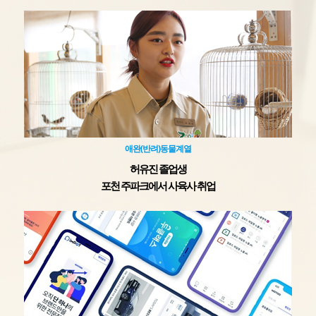
애완(반려)동물계열
허유진 졸업생
포천 주파크에서 사육사 취업