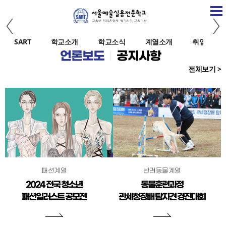
SART
학교소개
학교소식
계열소개
취업정보
언론보도
공지사항
l
전체보기 >
패션계열
반려동물계열
2024 전국 청소년
동물훈련과정
패션일러스트 공모전
관세청장배 탐지견 경진대회