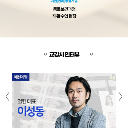
애완(반려)동물계열
동물보건과정
재활 수업 현장
교강사 인터뷰