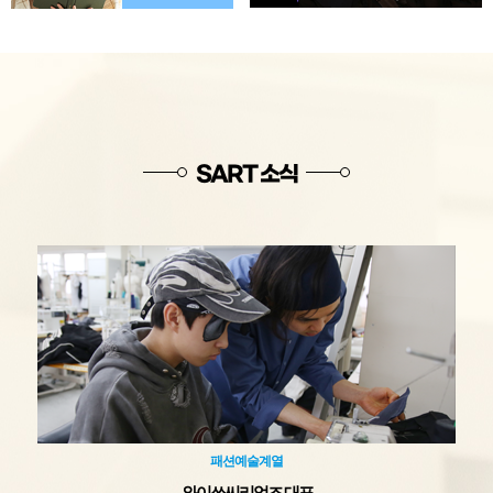
SART 소식
패션예술계열
와이쏘씨리얼즈 대표