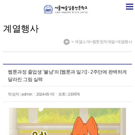
SART
학교소개
학교소식
계열소개
취업정보센
계열행사
> 계열소개>웹툰창작계열>계열행사
웹툰과정 졸업생 '불냥'의 [웹툰과 일기] - 2주만에 완벽하게
달라진 그림 실력
작성자 : admin
2024-05-10
조회 : 233976