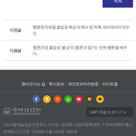
목록
웹툰창작계열 졸업생 특강-유튜브 및 틱톡 크리에이터 안수
이전글
진
웹툰과정 졸업생 '불냥'의 [웹툰과 일기] - 진짜 웹툰을 배우
다음글
다.
찾아오시는 길
학사정보
개인정보처리방침
사이트맵
SART 계열 바로가기
(재)서울예술실용전문학교 이사장 : 장승원 사업자등록번호 : 110-82-05875 통신
판매업신고번호 : 제2006-서울 서대문-1805호