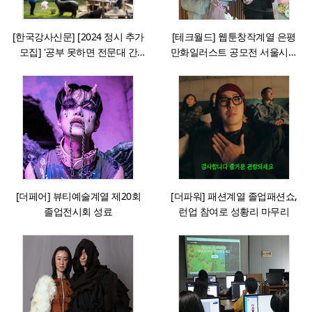
[한국강사신문] [2024 정시 추가
[테크월드] 웹툰창작계열 은평
모집] '공부 못하면 전문대 간
만화일러스트 공모전 서울시장
다'는 옛말, 취업 잘되는 학교로
상 외 다수 수상
수험생 몰린다.
[더페어] 뷰티예술계열 제20회
[더파워] 패션계열 졸업패션쇼,
졸업전시회 성료
런업 참여로 성황리 마무리