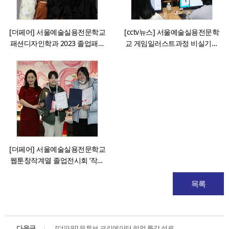
[더페어] 서울예술실용전문학교
[cctv뉴스] 서울예술실용전문학
패션디자인학과 2023 졸업패션
교 게임일러스트과정 비실기전
쇼 성료
형 2024학년도 신입생 선발
[더페어] 서울예술실용전문학교
웹툰창작계열 졸업전시회 ‘작약’
성료
목록
다음글
[더파워] 유튜브 크리에이터 런업 특강 성료