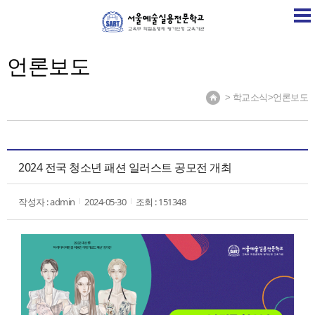
SART
학교소개
학교소식
계열소개
취업정보센
언론보도
> 학교소식>언론보도
2024 전국 청소년 패션 일러스트 공모전 개최
작성자 : admin
2024-05-30
조회 : 151348