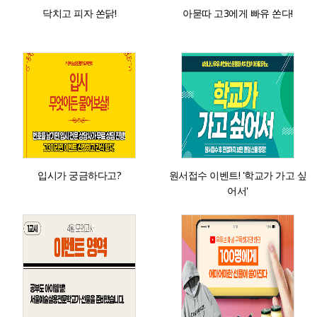
닥치고 피자 쏜닭!
아묻따 고3에게 빠유 쏜다!
입시가 궁금하다고?
원서접수 이벤트! '학교가 가고 싶
어서'