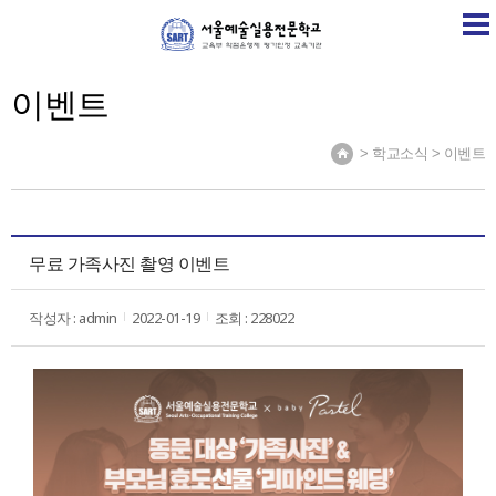
SART
학교소개
학교소식
계열소개
취업정보센
이벤트
> 학교소식 > 이벤트
무료 가족사진 촬영 이벤트
작성자 : admin
2022-01-19
조회 : 228022