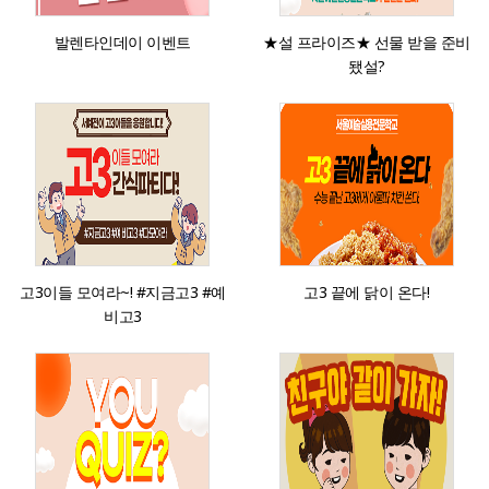
발렌타인데이 이벤트
★설 프라이즈★ 선물 받을 준비
됐설?
고3이들 모여라~! #지금고3 #예
고3 끝에 닭이 온다!
비고3