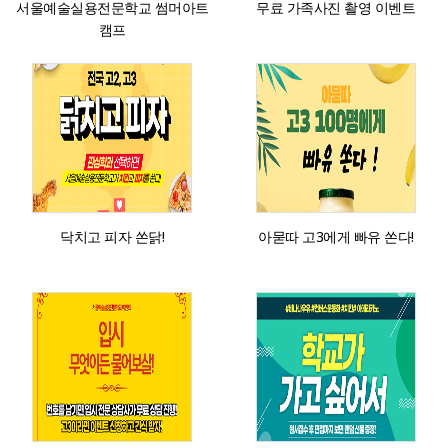
서울예술실용전문학교 썸머아트
무료 가족사진 촬영 이벤트
캠프
닥치고 피자 쏜닭!
아묻따 고3에게 빠유 쏜다!