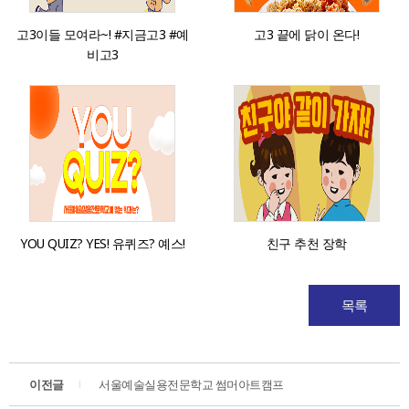
고3이들 모여라~! #지금고3 #예
고3 끝에 닭이 온다!
비고3
YOU QUIZ? YES! 유퀴즈? 예스!
친구 추천 장학
목록
이전글
서울예술실용전문학교 썸머아트캠프