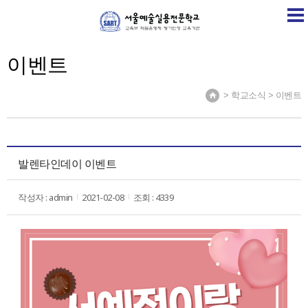
SART
학교소개
학교소식
계열소개
취업정보센
이벤트
> 학교소식 > 이벤트
발렌타인데이 이벤트
작성자 : admin
2021-02-08
조회 : 4339