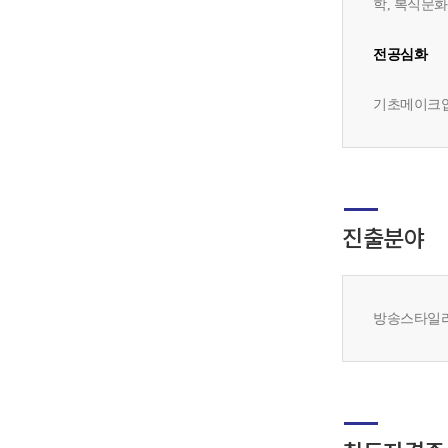
학, 복식문
전공심화
기초메이크업
진출분야
방송스타일리