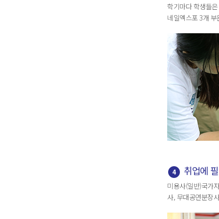
학기마다 학생들은 
네일엑스포 3개 부
취업에 필
4
미용사(일반)국가자
사, 무대공연분장사,