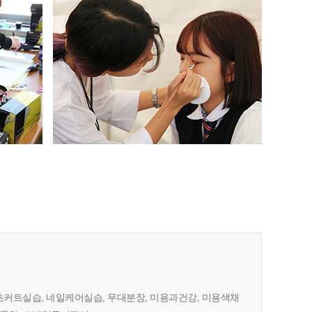
초커트실습, 네일케어실습, 무대분장, 미용과건강, 미용색채