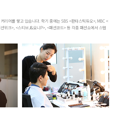
를 쌓고 있습니다. 학기 중에는 SBS <판타스틱듀오>, MBC <
울패션위크>, <스티브J&요니P>, <패션코드> 등 각종 패션쇼에서 스탭