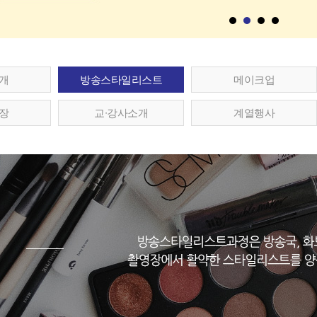
개
방송스타일리스트
메이크업
장
교∙강사소개
계열행사