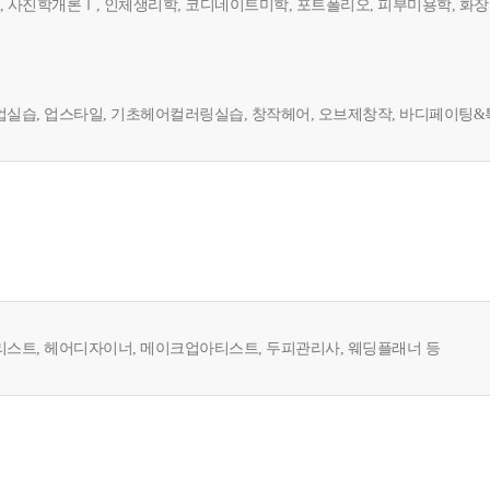
화, 사진학개론Ⅰ, 인체생리학, 코디네이트미학, 포트폴리오, 피부미용학, 화
실습, 업스타일, 기초헤어컬러링실습, 창작헤어, 오브제창작, 바디페이팅
스트, 헤어디자이너, 메이크업아티스트, 두피관리사, 웨딩플래너 등