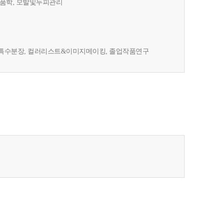
장품학, 모발및두피관리
&특수분장, 컬러리스트&이미지메이킹, 졸업작품연구