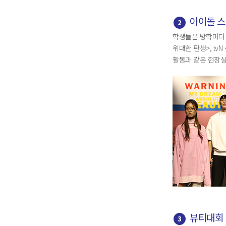
아이돌 스
2
학생들은 방학마다 
위대한 탄생>, tv
활동과 같은 현장
뷰티대회 
3