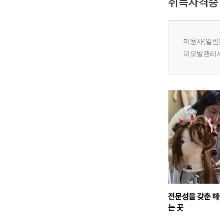
취득자격증
미용사(일반)
피모발관리사1
전문성을 갖춘 
는 곳