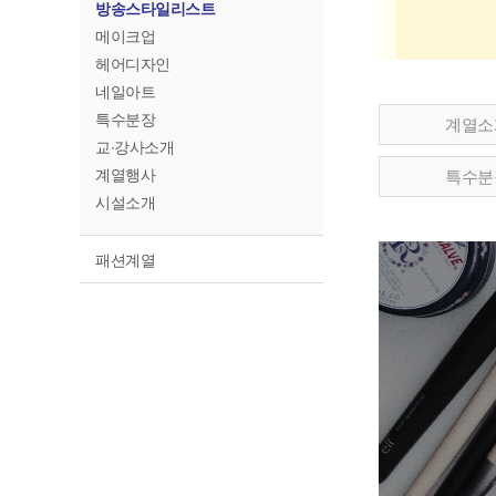
방송스타일리스트
메이크업
헤어디자인
네일아트
특수분장
계열소
교∙강사소개
계열행사
특수분
시설소개
패션계열