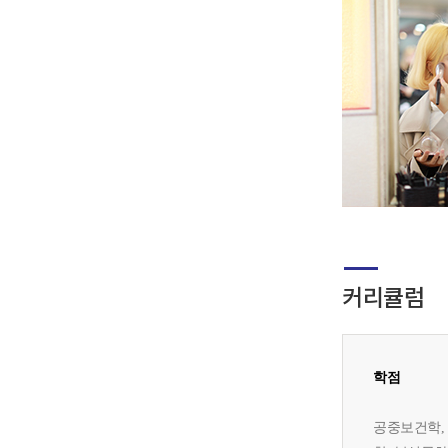
커리큘럼
학점
공중보건학,