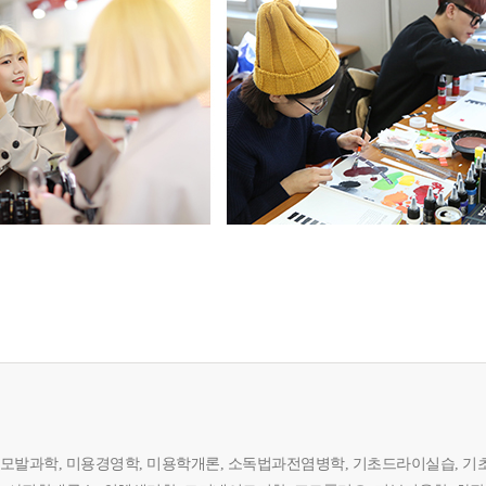
 모발과학, 미용경영학, 미용학개론, 소독법과전염병학, 기초드라이실습, 기