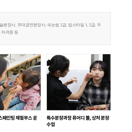
사, 무대공연분장사, 속눈썹 2급, 업스타일 1, 2급, 두
 자격증 등
스페인팅 체험부스 운
특수분장과정 퓨어디 뿔, 상처 분장
수업