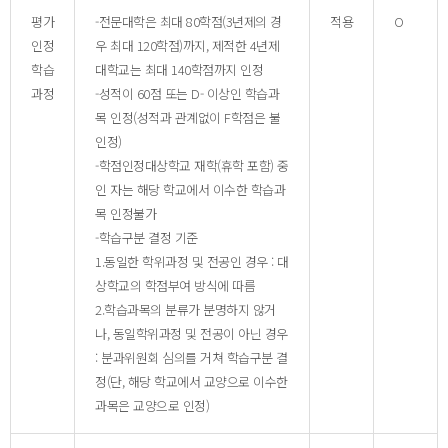
평가
-전문대학은 최대 80학점(3년제의 경
적용
O
인정
우 최대 120학점)까지, 제적한 4년제
학습
대학교는 최대 140학점까지 인정
과정
-성적이 60점 또는 D- 이상인 학습과
목 인정(성적과 관계없이 F학점은 불
인정)
-학점인정대상학교 재학(휴학 포함) 중
인 자는 해당 학교에서 이수한 학습과
목 인정불가
-학습구분 결정 기준
1.동일한 학위과정 및 전공인 경우 : 대
상학교의 학점부여 방식에 따름
2.학습과목의 분류가 분명하지 않거
나, 동일학위과정 및 전공이 아닌 경우
: 분과위원회 심의를 거쳐 학습구분 결
정(단, 해당 학교에서 교양으로 이수한
과목은 교양으로 인정)