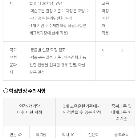
제
별 최대 30학점) 인정
교육
-학습구분 결정 기준 : 1과정은 교양, 2
과정
∼4과정은 분과위원회 심의
에한
-1개 기관 이수제한학점 적용(시험면
해
제교육과정에 한해 적용)
적용
국가
-등급별 인정 학점 참조
X
X
무형
-학습구분 결정 기준 : 이수경험과 동
문화
일한 전공을 선택할 경우 전필, 아닐
재
경우 일선
○ 학점인정 주의사항
연간/학기당
1개 교육훈련기관에서
중복과목 및
이수 제한 학점
인정받을 수 있는 학점
대체과목 처
리기준
연간 42
학기당
학사 10
전문학
중복과목