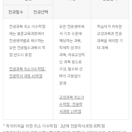
전공필수
전공선택
전공과목 최소 이수학점
모든 전공영역에
학습자가 취득한
에는 표준교육과정에서
서 기초 수준에
교양과목과 전공
전공영역별로 제시하는
해당하는 과목,
과목을 제외한 기
모든 전공필수과목의 학
학제적 성격의
타 과목
점 반드시 포함
과목, 자유교양적
인 과목 등으로
전공과목 최소이수학점 :
구성, 필수와 선
전문학사 과정 45학점
택의 구분없이
운영
교양과목 최소이
수학점 : 전문학
사과정 15학점
* 학위취득을 위한 최소 이수학점 : 2년제 전문학사과정 80학점