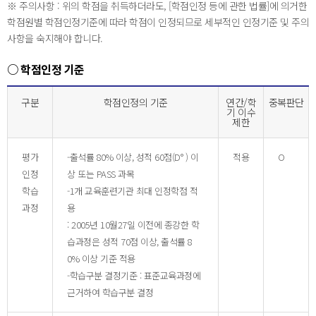
※ 주의사항 : 위의 학점을 취득하더라도, [학점인정 등에 관한 법률]에 의거한
학점원별 학점인정기준에 따라 학점이 인정되므로 세부적인 인정기준 및 주의
사항을 숙지해야 합니다.
○ 학점인정 기준
구분
학점인정의 기준
연간/학
중복판단
기 이수
제한
평가
-출석률 80% 이상, 성적 60점(D° ) 이
적용
O
인정
상 또는 PASS 과목
학습
-1개 교육훈련기관 최대 인정학점 적
과정
용
: 2005년 10월27일 이전에 종강한 학
습과정은 성적 70점 이상, 출석률 8
0% 이상 기준 적용
-학습구분 결정기준 : 표준교육과정에
근거하여 학습구분 결정