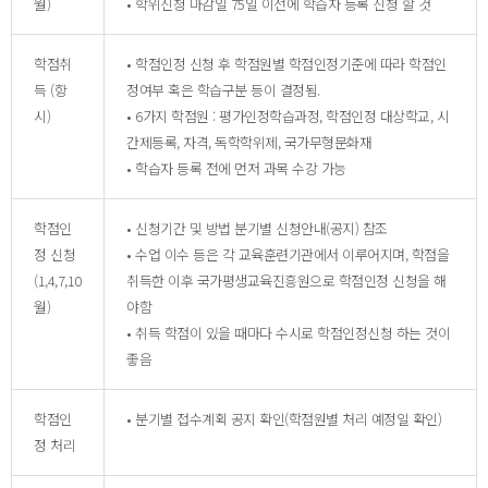
월)
• 학위신청 마감일 75일 이전에 학습자 등록 신청 할 것
학점취
• 학점인정 신청 후 학점원별 학점인정기준에 따라 학점인
득 (항
정여부 혹은 학습구분 등이 결정됨.
시)
• 6가지 학점원 : 평가인정학습과정, 학점인정 대상학교, 시
간제등록, 자격, 독학학위제, 국가무형문화재
• 학습자 등록 전에 먼저 과목 수강 가능
학점인
• 신청기간 및 방법 분기별 신청안내(공지) 참조
정 신청
• 수업 이수 등은 각 교육훈련기관에서 이루어지며, 학점을
(1,4,7,10
취득한 이후 국가평생교육진흥원으로 학점인정 신청을 해
월)
야함
• 취득 학점이 있을 때마다 수시로 학점인정신청 하는 것이
좋음
학점인
• 분기별 접수계획 공지 확인(학점원별 처리 예정일 확인)
정 처리