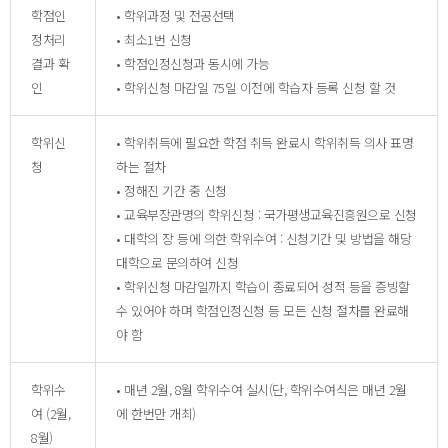
학점인
• 학위과정 및 전공선택
정처리
• 최소1번 신청
결과 확
• 학점인정신청과 동시에 가능
인
• 학위신청 마감일 75일 이전에 학습자 등록 신청 할 것
학위신
• 학위취득에 필요한 학점 취득 완료시 학위취득 의사 표명
청
하는 절차
• 정해진 기간 중 신청
• 교육부장관명의 학위신청 : 국가평생교육진흥원으로 신청
• 대학의 장 등에 의한 학위수여 : 신청기간 및 방법을 해당
대학으로 문의하여 신청
• 학위신청 마감일까지 학습이 종료되어 성적 등을 증빙할
수 있어야 하며 학점인정신청 등 모든 신청 절차를 완료해
야 함
학위수
• 매년 2월, 8월 학위수여 실시(단, 학위수여식은 매년 2월
여 (2월,
에 한번만 개최)
8월)