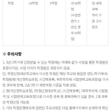
학점
24학점
5학점
사 60학
및 대체
점
과목
(수업연
처리 기
한이 3
준 고시
년인 경
참조
우 90학
점)
※ 주의사항
1. 1년/1학기에 인정받을 수 있는 학점에는 아래와 같이 수업을 통한 학점원은
포함되지만, 수업 이외의 학점원은 포함되지 않음.
단, 학점인정대상학교에서 이수한 학점은 해당 학교와 동일한 연도/학기에 타
학점원(평가인정학습과정, 시간제등록, 독학학위제 시험면제교육과정)을 이수
한 경우에 한해, 1년/1학기 제한학점 기준을 적용 받음.
2. [평가인정학습과정], [학점인정대상학교], [시간제등록], [독학학위제 시험합
격 및 시험면제교육과정]으로 이수한 과목 중 중복과목이 있을 경우, 1개 과목
만 학점인정 가능함.
3. 기타 학점은행제도에 관련된 주요사향은 다음 홈페이지에서 상세하게 확인