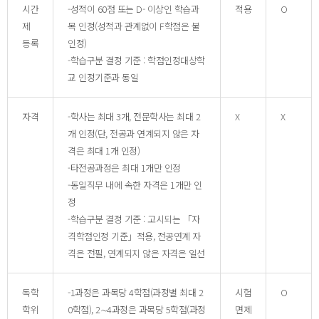
시간
-성적이 60점 또는 D- 이상인 학습과
적용
O
제
목 인정(성적과 관계없이 F학점은 불
등록
인정)
-학습구분 결정 기준 : 학점인정대상학
교 인정기준과 동일
자격
-학사는 최대 3개, 전문학사는 최대 2
X
X
개 인정(단, 전공과 연계되지 않은 자
격은 최대 1개 인정)
-타전공과정은 최대 1개만 인정
-동일직무 내에 속한 자격은 1개만 인
정
-학습구분 결정 기준 : 고시되는 「자
격학점인정 기준」적용, 전공연계 자
격은 전필, 연계되지 않은 자격은 일선
독학
-1과정은 과목당 4학점(과정별 최대 2
시험
O
학위
0학점), 2∼4과정은 과목당 5학점(과정
면제