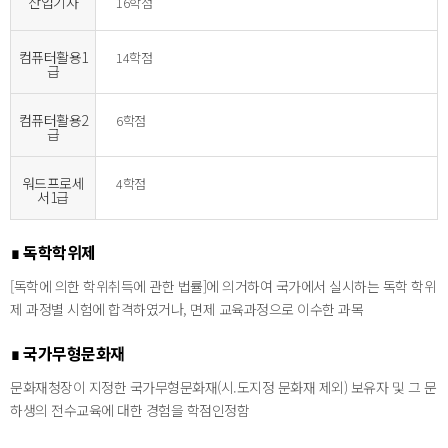
산업기사
16학점
컴퓨터활용1
14학점
급
컴퓨터활용2
6학점
급
워드프로세
4학점
서1급
∎ 독학학위제
[독학에 의한 학위취득에 관한 법률]에 의거하여 국가에서 실시하는 독학 학위
제 과정별 시험에 합격하였거나, 면제 교육과정으로 이수한 과목
∎ 국가무형문화재
문화재청장이 지정한 국가무형문화재(시.도지정 문화재 제외) 보유자 및 그 문
하생의 전수교육에 대한 경험을 학점인정함