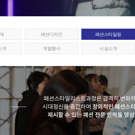
개
패션디자인
패션스타일링
소개
계열행사
시설소개