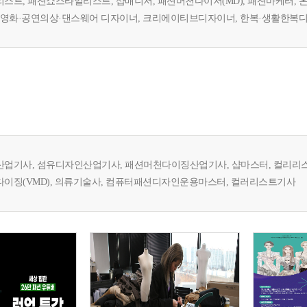
스트, 패션쇼스타일리스트, 샵매니저, 패션머천다이저(MD), 패션마케터, 
 영화·공연의상·댄스웨어 디자이너, 크리에이티브디자이너, 한복·생활한복
업기사, 섬유디자인산업기사, 패션머천다이징산업기사, 샵마스터, 컬리리스
이징(VMD), 의류기술사, 컴퓨터패션디자인운용마스터, 컬러리스트기사