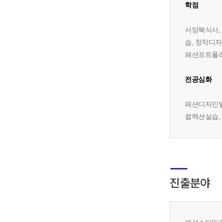
학점
서양복식사,
습, 창작디
패션포트폴리
전공심화
패션디자인발
컬렉션실습,
진출분야