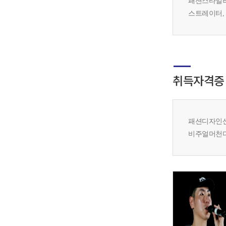
패션스타일리
스트레이터,
취득자격증
패션디자인산
비주얼머천다