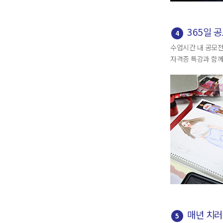
365일 
4
수업시간 내 공모전
자격증 특강과 함께
매년 치러
5