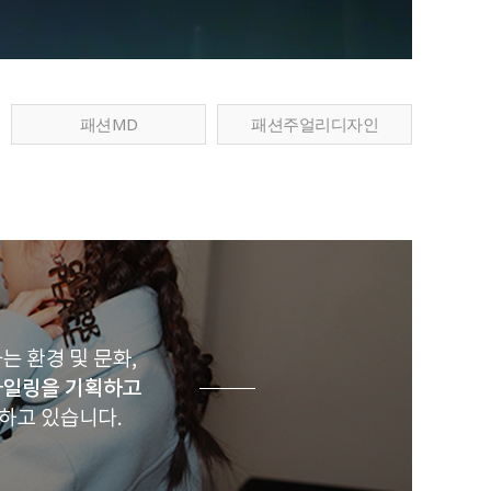
패션MD
패션주얼리디자인