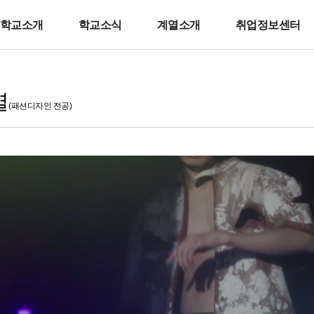
학교소개
학교소식
계열소개
취업정보센터
열
(패션디자인 전공)