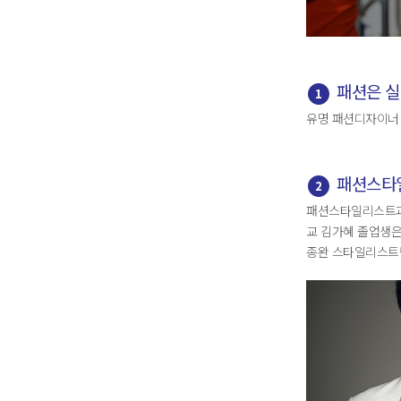
패션은 실
1
유명 패션디자이너 
패션스타
2
패션스타일리스트과
교 김가혜 졸업생은
종완 스타일리스트팀