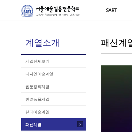
SART
계열소개
패션계
계열전체보기
디자인예술계열
웹툰창작계열
반려동물계열
뷰티예술계열
패션계열