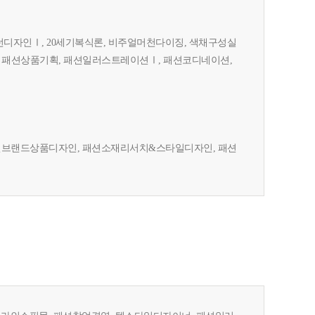
턴디자인Ⅰ, 20세기복식론, 비주얼머천다이징, 색채구성실
, 패션상품기획, 패션일러스트레이션Ⅰ, 패션코디네이션,
션브랜드상품디자인, 패션소재리서치&스타일디자인, 패션