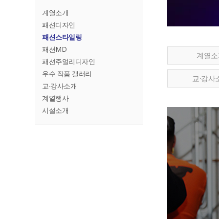
계열소개
패션디자인
패션스타일링
패션MD
계열소
패션주얼리디자인
우수 작품 갤러리
교∙강사
교∙강사소개
계열행사
시설소개