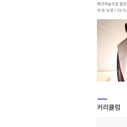
패션예술계열 졸업반
영 등 유명 디자이
커리큘럼