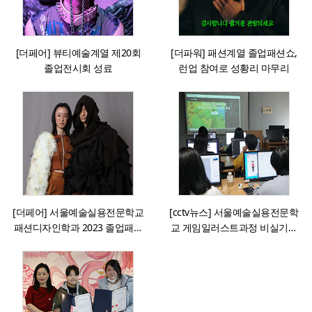
[더페어] 뷰티예술계열 제20회
[더파워] 패션계열 졸업패션쇼,
졸업전시회 성료
런업 참여로 성황리 마무리
[더페어] 서울예술실용전문학교
[cctv뉴스] 서울예술실용전문학
패션디자인학과 2023 졸업패션
교 게임일러스트과정 비실기전
쇼 성료
형 2024학년도 신입생 선발