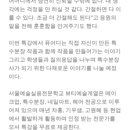
어머니께서 당연히 신뢰할 수밖에 없다
.
내 생
각에는 걱정을 안 하실 것 같다
.
간절하면 다 이
룰 수 있다
.
조금 더 간절해도 된다
”
고 응원의
말을 전해 훈훈함을 안겨주기도 했다
.
이번 특강에서 퓨어디는 직접 자신이 만든 특
수분장 작품과 함께 작품을 만들어가는 이야기
그리고 학생들과 질의응답을 나누며 특수분장
사가 되기 위한 다채로운 이야기를 나눌 예정
이다
.
서울예술실용전문학교 뷰티예술계열은 메이
크업
,
특수분장
,
네일아트
,
헤어 전공으로 이루
어져 있으며 매년 차홍
,
기우샘
,
고원혜 등 현업
에서 활발하게 활동하며 인정 받는 전문가를
모셔 특강을 무료로 제공한다
.