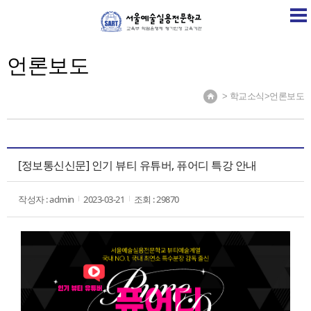
SART
학교소개
학교소식
계열소개
취업정보센
언론보도
> 학교소식>언론보도
[정보통신신문] 인기 뷰티 유튜버, 퓨어디 특강 안내
작성자 : admin
2023-03-21
조회 : 29870