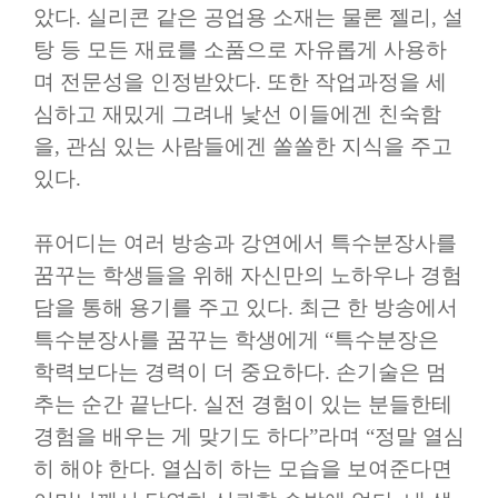
았다
.
실리콘 같은 공업용 소재는 물론 젤리
,
설
탕 등 모든 재료를 소품으로 자유롭게 사용하
며 전문성을 인정받았다
.
또한 작업과정을 세
심하고 재밌게 그려내 낯선 이들에겐 친숙함
을
,
관심 있는 사람들에겐 쏠쏠한 지식을 주고
있다
.
퓨어디는 여러 방송과 강연에서 특수분장사를
꿈꾸는 학생들을 위해 자신만의 노하우나 경험
담을 통해 용기를 주고 있다
.
최근 한 방송에서
특수분장사를 꿈꾸는 학생에게
“
특수분장은
학력보다는 경력이 더 중요하다
.
손기술은 멈
추는 순간 끝난다
.
실전 경험이 있는 분들한테
경험을 배우는 게 맞기도 하다
”
라며
“
정말 열심
히 해야 한다
.
열심히 하는 모습을 보여준다면