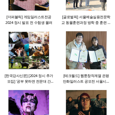
[더퍼블릭] 게임일러스트전공
[글로벌픽] 서울예술실용전문학
2024 정시 발표 전 수험생 몰려
교 동물훈련과정 방학 중 훈련 특
강 성료
[한국강사신문] [2024 정시 추가
[테크월드] 웹툰창작계열 은평
모집] '공부 못하면 전문대 간
만화일러스트 공모전 서울시장
다'는 옛말, 취업 잘되는 학교로
상 외 다수 수상
수험생 몰린다.