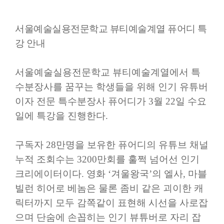
서울예술실용전문학교 뷰티예술계열 퓨어디 특
강 안내
서울예술실용전문학교 뷰티예술계열에서 특
수분장사를 꿈꾸는 학생들을 위해 인기 유튜버
이자 전문 특수분장사 퓨어디가
3
월
22
일 수요
일에 특강을 진행한다
.
구독자
28
만명을 보유한 퓨어디의 유튜브 채널
누적 조회수는
3200
만회를 훌쩍 넘어선 인기
크리에이터이다
.
영화
‘
겨울왕국
’
의 엘사
,
마블
빌런 히어로 베놈은 물론 좀비 같은 괴이한 캐
릭터까지 모두 감쪽같이 표현해 시선을 사로잡
으며 단숨에 손꼽히는 인기 뷰튜버로 자리 잡